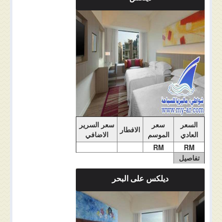
ملاحضات الغرفة
السعر
سعر
سعر السرير
الافطار
العادي
الموسم
الاضافي
RM
RM
تفاصيل
الغرفة
ديلكس على البحر
ملاحضات الغرفة