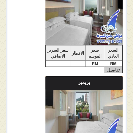
السعر
سعر
سعر السرير
الافطار
العادي
الموسم
الاضافي
RM
RM
تفاصيل
الغرفة
بريمير
ملاحضات الغرفة