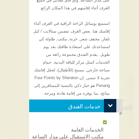
على مدار الساعة, واي فاي مجاني في جميع
الغرف أثناء إقامتهم في هذا المكان الرائع.
استمتع بوسائل الراحة الراقية في الغرف أثناء
إقامتك هنا. بعض الغرف تتضمن ستالايت / كبل
تلفاز, مجفف شعر, خزنة, مكتب, طاولة كي
لمساعدتك على استعادة طاقتك بعد يوم
طويل. يقدم الفندق مجموعة رائعة من
الخدمات كمثل مركز للياقة البدنية, حمام
سباحة خارجي, مسبح (للأطفال)، لجعل إقامتك
تجربة لا تنسى. إن Four Points by Sheraton
Penang هو خيار ذكي بالنسبة للمسافرين إلى
بينانج، بما يوفره من إقامة هادئة ومرحة.
خدمات الفندق
الخدمات العامة
مكتب الاستقبال على مدار الساعة