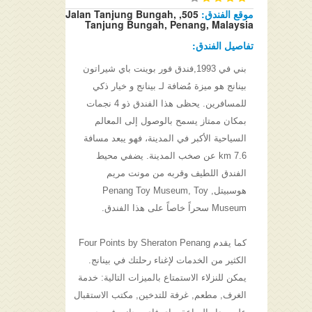
موقع الفندق:
505, Jalan Tanjung Bungah,
Tanjung Bungah, Penang, Malaysia
تفاصيل الفندق:
بني في 1993,فندق فور بوينت باي شيراتون
بينانج هو ميزة مُضافة لـ بينانج و خيار ذكي
للمسافرين. يحظى هذا الفندق ذو 4 نجمات
بمكان ممتاز يسمح بالوصول إلى المعالم
السياحية الأكبر في المدينة، فهو يبعد مسافة
7.6 km عن صخب المدينة. يضفي محيط
الفندق اللطيف وقربه من مونت مريم
هوسبيتل, Penang Toy Museum, Toy
Museum سحراً خاصاً على هذا الفندق.
كما يقدم Four Points by Sheraton Penang
الكثير من الخدمات لإغناء رحلتك في بينانج.
يمكن للنزلاء الاستمتاع بالميزات التالية: خدمة
الغرف, مطعم, غرفة للتدخين, مكتب الاستقبال