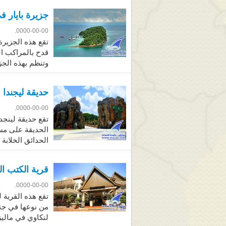
جزيرة بايار ف
0000-00-00.
تقع هذه الجزيرة
قدح بالمراكب ا
وتنظم بهذه الج
حديقة ليجندا 
0000-00-00.
الحدائق الخلابة 
قرية الكتب ال
0000-00-00.
تقع هذه القرية 
من نوعها في جن
لنكاوي في ماليز