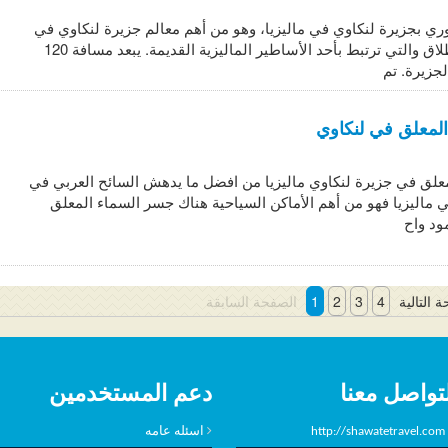
ي بجزيرة لنكاوي في ماليزيا، وهو من أهم معالم جزيرة لنكاوي في
ماليزيا على الإطلاق والتي ترتبط بأحد الأساطير الماليزية القديمة. يبعد مسافة 120
جزيرة. تم
لمعلق في لنكاوي
علق في جزيرة لنكاوي ماليزيا من افضل ما يدهش السائح العربي في
 ماليزيا فهو من أهم الأماكن السياحية هناك جسر السماء المعلق
ود واح
 التالية
4
3
2
1
الصفحة السابقة
تواصل معنا
دعم المستخدمين
http://shawatetravel.com
اسئله عامه