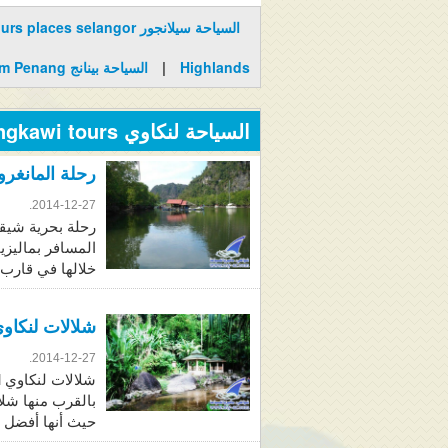
السياحة سيلانجور tours places selangor
Highlands
|
السياحة بينانج Tourism Penang
السياحة لنكاوي langkawi tours
رحلة المانغروف البحر
2014-12-27.
رحلة بحرية شيقة
المسافر بماليزي
خلالها في قارب
شلالات لنكاوي kawi Waterfall
2014-12-27.
بالقرب منها شلا
حيث أنها أفضل م