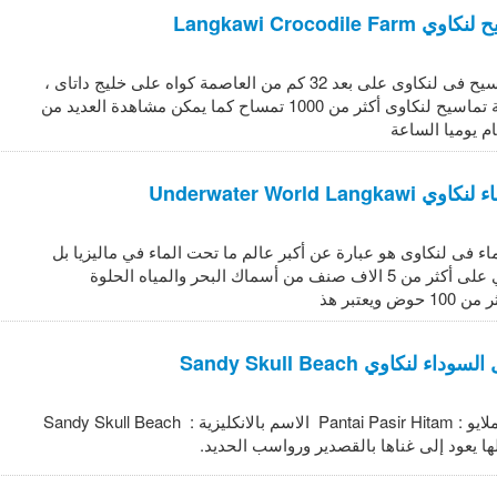
Langkawi Crocodile 
تقع حديقة التماسيح فى لنكاوى على بعد 32 كم من العاصمة كواه على خليج داتاى ،
ويوجد فى حديقة تماسيح لنكاوى أكثر من 1000 تمساح كما يمكن مشاهدة العديد من
م يوميا الساعة
Underwater World Lan
اء فى لنكاوى هو عبارة عن أكبر عالم ما تحت الماء في ماليزيا بل
فى آسيا ويحتوي على أكثر من 5 الاف صنف من أسماك البحر والمياه الحلوة
ويعتبر هذ
لنكاوي Sandy Skull Beach
الاسم بلغة الملايو : Pantai Pasir Hitam الاسم بالانكليزية : Sandy Skull Beach
 يعود إلى غناها بالقصدير ورواسب الحديد.