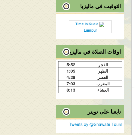
التوقيت في ماليزيا
Time in Kuala
Lumpur
اوقات الصلاة في ماليزيا
الفجر
5:52
الظهر
1:05
العصر
4:28
المغرب
7:03
العشاء
8:13
تابعنا على تويتر
Tweets by @Shawate Tours