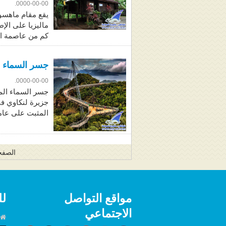
0000-00-00.
يقع مقام ماهسور
كم من عاصمة ال
جسر السماء ا
0000-00-00.
جسر السماء الم
جزيرة لنكاوي في
المثبت على عام
الصفحة
مواقع التواصل
لل
الاجتماعي