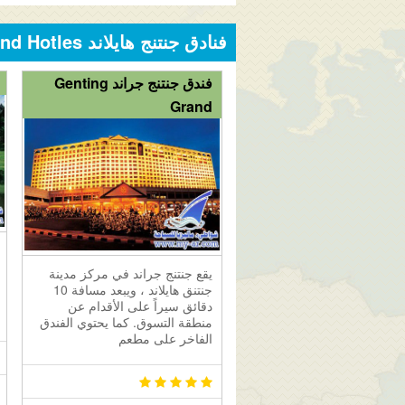
فنادق جنتنج هايلاند genting highland Hotles
فندق جنتنج جراند Genting
Grand
يقع جنتنج جراند في مركز مدينة
جنتنق هايلاند ، ويبعد مسافة 10
دقائق سيراً على الأقدام عن
منطقة التسوق. كما يحتوي الفندق
الفاخر على مطعم