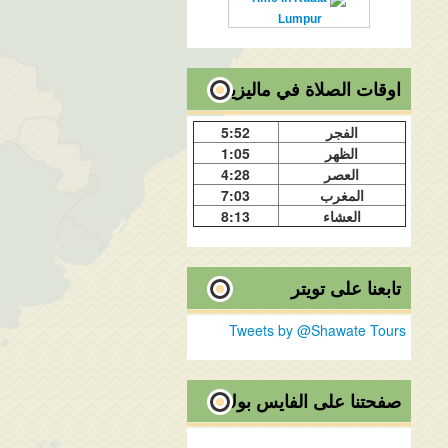
Lumpur
اوقات الصلاة في ماليزيا
الفجر
5:52
الظهر
1:05
العصر
4:28
المغرب
7:03
العشاء
8:13
تابعنا على تويتر
Tweets by @Shawate Tours
صفحتنا على الفايس بوك