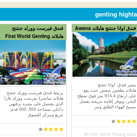
فندق اوانا جنتنج هايلاند Awana
فندق فيرست وورلد جنتنج
هايلاند First World Genting
يتميز فندق اوانا جنتنج
هايلاند بطقس منعش حيث يقع
يرتبط فندق فيرست وورلد جنتنج
على ارتفاع 914.4 متر فوق سطح
هايلاند مباشرةً بفرست وورلد بلازا
البحر، ويوفر إقامة مريحة بفضل
الذي يشتمل على متنزه ترفيهي
مسبح الهواء الطلق ومر
داخلي بمساحة 500 .000 قدم
مربع ومركز للتسوق
8th Mile, 69000 Pahang Darul