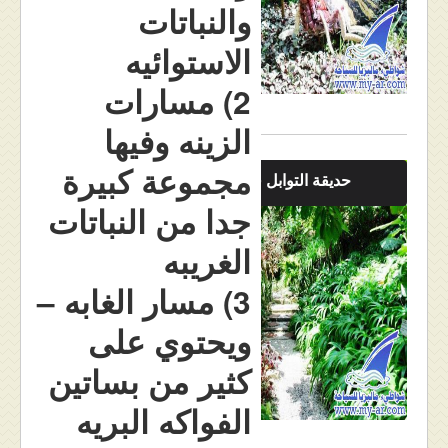
والنباتات
الاستوائيه
2) مسارات
الزينه وفيها
مجموعة كبيرة
حديقة التوابل في بينانج
جدا من النباتات
الغريبه
3) مسار الغابه –
ويحتوي على
كثير من بساتين
الفواكه البريه