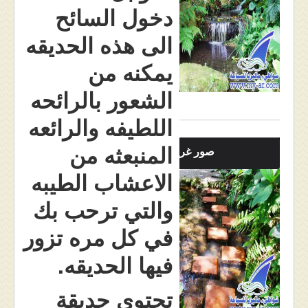
دخول السائح
الى هذه الحديقه
يمكنه من
الشعور بالرائحه
اللطيفه والرائعه
المنبعثه من
صور غريبه
الاعشاب الطيبه
والتي ترحب بك
في كل مره تزور
فيها الحديقه.
تحتوي حديقة