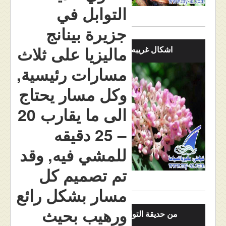
التوابل في
جزيرة بينانج
ماليزيا على ثلاث
اشكال غريبه بالصور
مسارات رئيسية,
وكل مسار يحتاج
الى ما يقارب 20
– 25 دقيقه
للمشي فيه, وقد
تم تصميم كل
مسار بشكل رائع
ورهيب بحيث
من حديقة التوابل بينانق