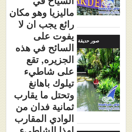
السياح في
ماليزيا وهو مكان
رائع يجب ان لا
يفوت على
صور حديقة التوابل
السائح في هذه
الجزيره, تقع
على شاطيء
تيلوك باهانغ
وتحتل ما يقارب
ثمانية فدان من
الوادي المقارب
لهذا الشاطيء.