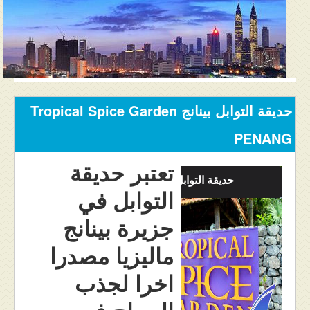
المنتدى
دليل ماليزيا
فنادق ماليزيا
الاماكن السياحية ماليزيا
حديقة التوابل بينانج Tropical Spice Garden
عروض السياحة ماليزيا
PENANG
مواصلات ماليزيا
تعتبر حديقة
حديقة التوابل بينانج
التوابل في
مدن ماليزيا
جزيرة بينانج
كيفية الحجز
ماليزيا مصدرا
من نحن
اخرا لجذب