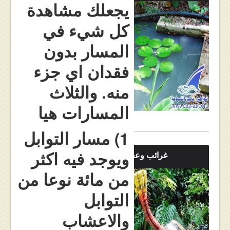
يجعلك مشاهدة
كل شيء في
المسار بدون
فقدان اي جزء
منه. والثلاث
المسارات هيا
1) مسار التوابل
ويوجد فيه اكثر
غرائب وعجائب
من مائة نوعا من
التوابل
والاعشاب