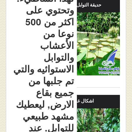
حديقة التوابل بالصور
وتحتوي على
اكثر من 500
نوعا من
الأعشاب
والتوابل
الاستوائيه والتي
تم جلبها من
جميع بقاع
اشكال غريبه
الارض, ليعطيك
مشهد طبيعي
للتوابل. عند