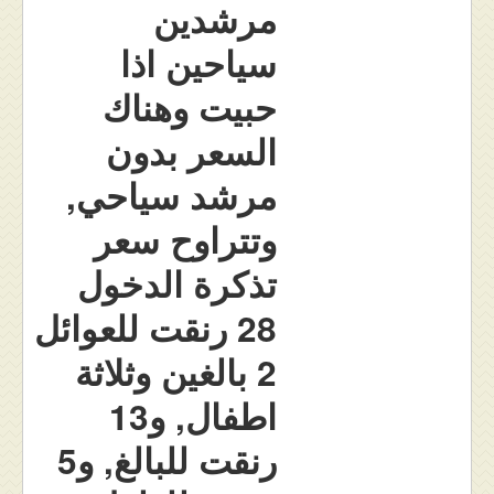
مرشدين
سياحين اذا
حبيت وهناك
السعر بدون
مرشد سياحي,
وتتراوح سعر
تذكرة الدخول
28 رنقت للعوائل
2 بالغين وثلاثة
اطفال, و13
رنقت للبالغ, و5