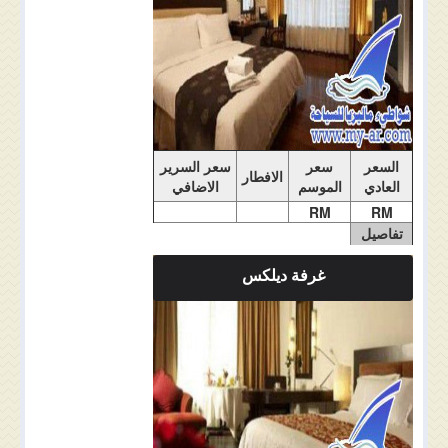
السعر
سعر
سعر السرير
الافطار
العادي
الموسم
الاضافي
RM
RM
تفاصيل
الغرفة
غرفة ديلكس
ملاحضات الغرفة