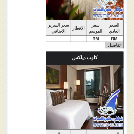
السعر
سعر
سعر السرير
الافطار
العادي
الموسم
الاضافي
RM
RM
تفاصيل
الغرفة
كلوب ديلكس
ملاحضات الغرفة
السعر
سعر
سعر السرير