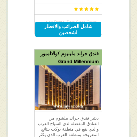
Jalan Pantai Dato Syed Omar ,
شامل الضرائب والافطار
Kuah, Langkawi, Malaysia
لشخصين
فندق جراند ملينيوم كوالالمبور
Grand Millennium
يعتبر فندق جراند ملينيوم من
الفنادق المفضلة لدى السياح العرب
والذي يقع في منطقة بوكت بنتانج
المعروفه بمنطقة العرب الذي يكثر