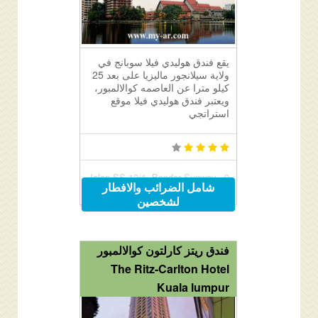
يقع فندق هوليدي فيلا سوبانج في
ولاية سيلانجور ماليزيا على بعد 25
كيلو مترا عن العاصمه كوالالمبور،
ويعتبر فندق هوليدي فيلا موقع
استراتجي
9, Jalan SS 12/1, Bandar Sunway,
شامل الضرائب والافطار
Kuala Lumpur, Malaysia 47500
لشخصين
فندق ريتز كارلتون كوالالمبور
The Ritz-Carlton Hotel
Kuala lumpur