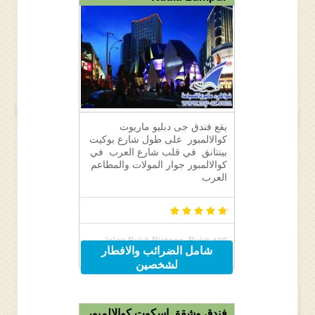
يقع فندق جى دبليو ماريوت
كوالالمبور على طول شارع بوكيت
بينتانق في قلب شارع العرب في
كوالالمبور جوار المولات والمطاعم
العرب
183 Jalan Bukit Bintang, Bukit
شامل الضرائب والافطار
Bintang, Kuala Lumpur, Malaysia
لشخصين
55100
فندق وشقق اسكوت كوالالمبور