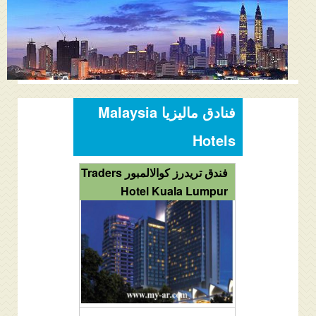
المنتدى
دليل ماليزيا
فنادق ماليزيا
الاماكن السياحية ماليزيا
فنادق ماليزيا Malaysia
عروض السياحة ماليزيا
Hotels
مواصلات ماليزيا
فندق تريدرز كوالالمبور Traders
Hotel Kuala Lumpur
مدن ماليزيا
كيفية الحجز
من نحن