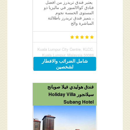
يعتبر فندق تريدرز من افضل
فنادق كوالالمبور في ماليزيا ذو
المستوى الخمسة نجوم
، يتميز فندق تريدرز باطلالتة
المباشرة والج
Kuala Lumpur City Centre, KLCC,
Kuala Lumpur, Malaysia 50088
شامل الضرائب والافطار
لشخصين
فندق هوليدي فيلا صوبانج
سيلانجور Holiday Villa
Subang Hotel