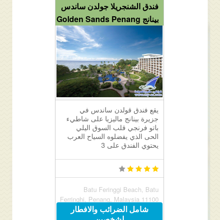
فندق الشنجريلا جولدن ساندس
بينانج Golden Sands Penang
يقع فندق قولدن ساندس في
جزيرة بينانج ماليزيا على شاطيء
باتو فرنجي قلب السوق اليلي
الحى الذي يفضلوه السياح العرب
يحتوي الفندق على 3
Batu Feringgi Beach, Batu
Ferringhi, Penang, Malaysia 11100
شامل الضرائب والافطار
لشخصين