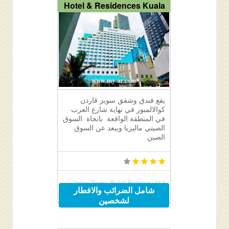
Hotel & Residences Kuala
يقع فندق وشقق سويز قاردن
كوالالمبور في نهاية شارع العرب
في المنطقة الواقعة باتجاة السوق
الصيني ماليزيا ويبعد عن السوق
الصين
117 Jalan Pudu, Bukit Bintang,
شامل الضرائب والافطار
Kuala Lumpur, Malaysia
لشخصين