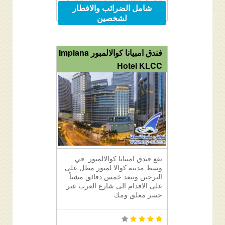
Kuala Lumpur City Centre, Kuala
شامل الضرائب والافطار
Lumpur City Centre, 50088 Kuala
لشخصين
Lumpur, Malaysia
فندق امبيانا كوالالمبور Impiana
Hotel KLCC
يقع فندق امبيانا كوالالمبور في
وسط مدينة كوالا لمبور مطل على
البرجين ويبعد خمس دقائق مشياً
على الاقدام الى شارع العرب عبر
جسر معلق ومك