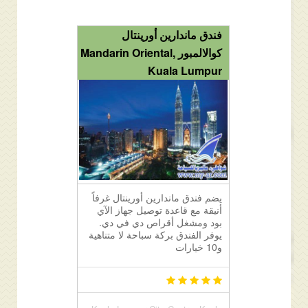
فندق ماندارين أورينتال
كوالالمبور Mandarin Oriental,
Kuala Lumpur
يضم فندق ماندارين أورينتال غرفاً
أنيقة مع قاعدة توصيل جهاز الآي
بود ومشغل أقراص دي في دي.
يوفر الفندق بركة سباحة لا متناهية
و10 خيارات