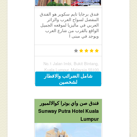
فندق برجايا تايم سكوير هو الفندق
المفضل لسواح العرب والزائر
العربي في ماليزيا لموقعه الجميل
الواقع بالقرب من شارع العرب
ويوجد في مبنى ا
No.1 Jalan Imbi, Bukit Bintang,
Kuala Lumpur, Malaysia 55100
شامل الضرائب والافطار
لشخصين
فندق صن واي بوترا كوالالمبور
Sunway Putra Hotel Kuala
Lumpur