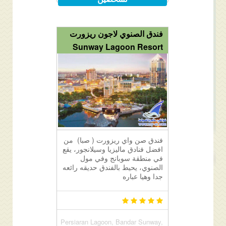
فندق الصنوي لاجون ريزورت
Sunway Lagoon Resort
فندق صن واي ريزورت ( صبا) من
افضل فنادق ماليزيا وسيلانجور، يقع
في منطقة سوبانج وفي مول
الصنوي، يحيط بالفندق حديقه رائعه
جدا وهيا عباره
Persiaran Lagoon, Bandar Sunway,