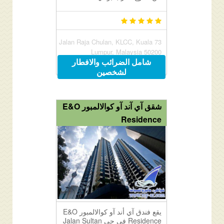
73 Jalan Raja Chulan, KLCC, Kuala
Lumpur, Malaysia 50200
شامل الضرائب والافطار
لشخصين
شقق آي آند آو كوالالمبور E&O
Residence
يقع فندق آي أند آو كوالالمبور E&O
Residence في حي Jalan Sultan