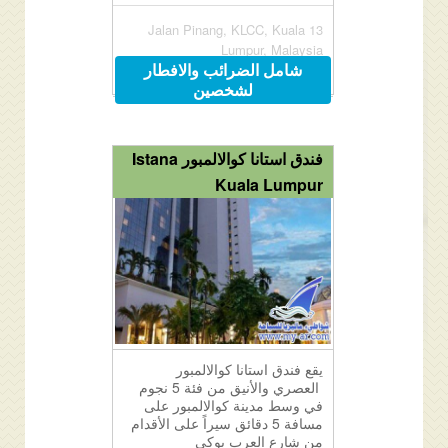
13 Jalan Pinang, KLCC, Kuala
Lumpur, Malaysia
شامل الضرائب والافطار
لشخصين
فندق استانا كوالالمبور Istana
Kuala Lumpur
يقع فندق استانا كوالالمبور
العصري والأنيق من فئة 5 نجوم
في وسط مدينة كوالالمبور على
مسافة 5 دقائق سيراً على الأقدام
من شارع العرب بوكي