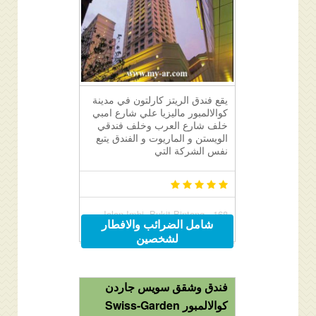
يقع فندق الريتز كارلتون في مدينة
كوالالمبور ماليزيا علي شارع امبي
خلف شارع العرب وخلف فندقي
الويستن و الماريوت و الفندق يتبع
نفس الشركة التي
168, Jalan Imbi, Bukit Bintang,
شامل الضرائب والافطار
Kuala Lumpur, Malaysia 55100
لشخصين
فندق وشقق سويس جاردن
كوالالمبور Swiss-Garden