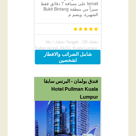
Ismail على مسافة 7 دقائق فقط
سيراً من منطقة Bukit Bintang
الشهيرة. ويضم م
No.1 Jalan Tengah , Off Jalan
Sultan Ismail, KLCC, Kuala Lumpur,
شامل الضرائب والافطار
Malaysia 50450
لشخصين
فندق بولمان - البرنس سابقا
Hotel Pullman Kuala
Lumpur