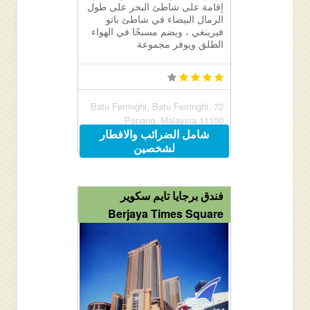
إقامة على شاطئ البحر على طول
الرمال البيضاء في شاطئ باتو
فيرينغي ، ويضم مسبحًا في الهواء
الطلق ويوفر مجموعة
72 Batu Ferringhi, Batu Ferringhi,
Penang, Malaysia 11100
شامل الضرائب والافطار
لشخصين
فندق برجايا تايم سكوير
Berjaya Times Square