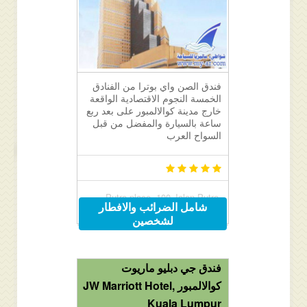
فندق الصن واي بوترا من الفنادق
الخمسة النجوم الاقتصادية الواقعة
خارج مدينة كوالالمبور على بعد ربع
ساعة بالسيارة والمفضل من قبل
السواح العرب
Putra place, 100 Jalan Putra,
شامل الضرائب والافطار
Chowkit / Putra WTC, Kuala
لشخصين
Lumpur, Malaysia
فندق جي دبليو ماريوت
كوالالمبور JW Marriott Hotel,
Kuala Lumpur