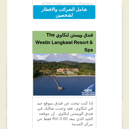
47500 Kuala Lumpur, Malaysia
شامل الضرائب والافطار
لشخصين
فندق ويستن لنكاوي The
Westin Langkawi Resort &
Spa
إذا كنت تبحث عن فندق بموقع جيد
في لنكاوي، فقد وجدت ضالتك في
فندق الويستن لنكاوي . إن موقعه
الجيد الذي يبعد 3.00 Km فقط عن
مركز المدينة