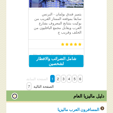
يتميز فندق بولمان - البرنس
سابقا بموقعه الممتاز القريب من
بوكيت بنتنانج المعروف بشارع
العرب ويقابل مجمع البافليون من
الخلف وقريب ج
No. 4 Jalan Conlay, KLCC, Kuala
شامل الضرائب والافطار
Lumpur, Malaysia 50450
لشخصين
6
5
4
3
2
1
الصفحة السابقة
الصفحة التالية
7
دليل ماليزيا العام
المسافرون العرب ماليزيا