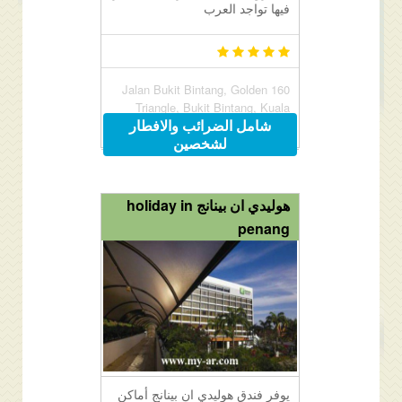
فيها تواجد العرب
160 Jalan Bukit Bintang, Golden
Triangle, Bukit Bintang, Kuala
شامل الضرائب والافطار
Lumpur, Malaysia 55100
لشخصين
هوليدي ان بينانج holiday in
penang
يوفر فندق هوليدي ان بينانج أماكن