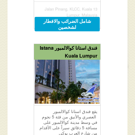
13 Jalan Pinang, KLCC, Kuala
Lumpur, Malaysia
شامل الضرائب والافطار
لشخصين
فندق استانا كوالالمبور Istana
Kuala Lumpur
يقع فندق استانا كوالالمبور
العصري والأنيق من فئة 5 نجوم
في وسط مدينة كوالالمبور على
مسافة 5 دقائق سيراً على الأقدام
من شارع العرب بوكي