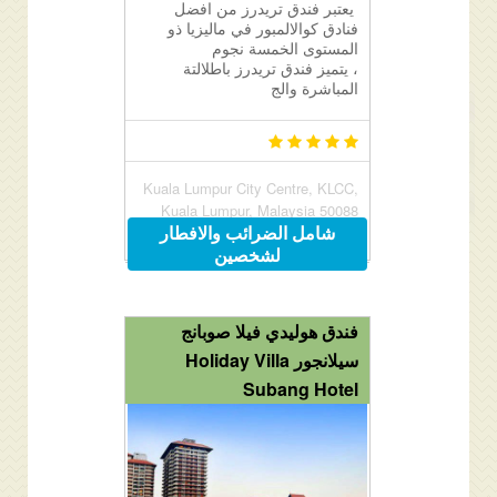
يعتبر فندق تريدرز من افضل
فنادق كوالالمبور في ماليزيا ذو
المستوى الخمسة نجوم
، يتميز فندق تريدرز باطلالتة
المباشرة والج
Kuala Lumpur City Centre, KLCC,
Kuala Lumpur, Malaysia 50088
شامل الضرائب والافطار
لشخصين
فندق هوليدي فيلا صوبانج
سيلانجور Holiday Villa
Subang Hotel