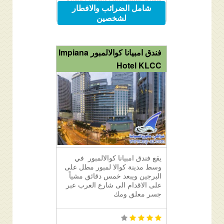
Kuala Lumpur City Centre, Kuala
شامل الضرائب والافطار
Lumpur City Centre, 50088 Kuala
لشخصين
Lumpur, Malaysia
فندق امبيانا كوالالمبور Impiana
Hotel KLCC
يقع فندق امبيانا كوالالمبور في
وسط مدينة كوالا لمبور مطل على
البرجين ويبعد خمس دقائق مشياً
على الاقدام الى شارع العرب عبر
جسر معلق ومك