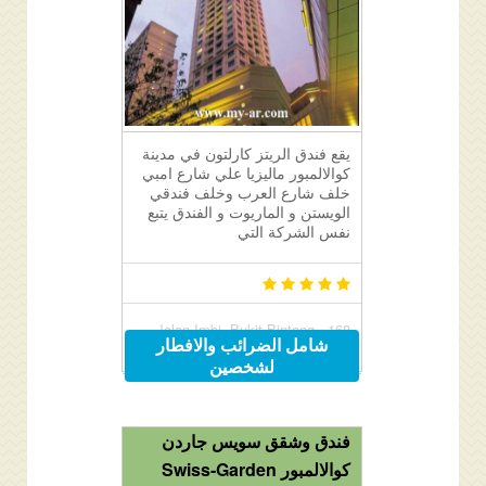
يقع فندق الريتز كارلتون في مدينة
كوالالمبور ماليزيا علي شارع امبي
خلف شارع العرب وخلف فندقي
الويستن و الماريوت و الفندق يتبع
نفس الشركة التي
168, Jalan Imbi, Bukit Bintang,
شامل الضرائب والافطار
Kuala Lumpur, Malaysia 55100
لشخصين
فندق وشقق سويس جاردن
كوالالمبور Swiss-Garden