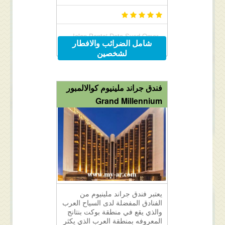
Jalan Pantai Dato Syed Omar ,
شامل الضرائب والافطار
Kuah, Langkawi, Malaysia
لشخصين
فندق جراند ملينيوم كوالالمبور
Grand Millennium
يعتبر فندق جراند ملينيوم من
الفنادق المفضلة لدى السياح العرب
والذي يقع في منطقة بوكت بنتانج
المعروفه بمنطقة العرب الذي يكثر