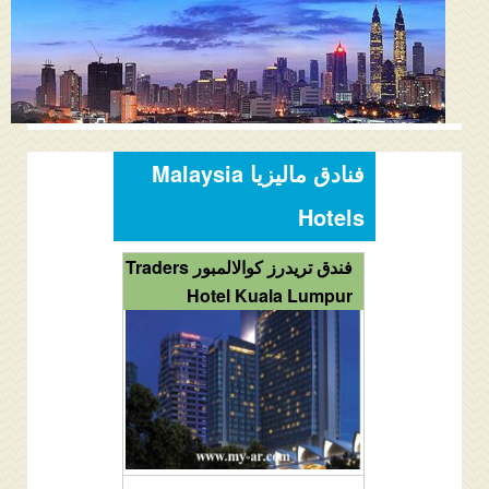
المنتدى
دليل ماليزيا
فنادق ماليزيا
الاماكن السياحية ماليزيا
فنادق ماليزيا Malaysia
عروض السياحة ماليزيا
Hotels
مواصلات ماليزيا
فندق تريدرز كوالالمبور Traders
Hotel Kuala Lumpur
مدن ماليزيا
كيفية الحجز
من نحن