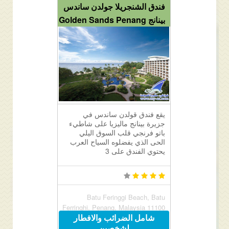
فندق الشنجريلا جولدن ساندس
بينانج Golden Sands Penang
يقع فندق قولدن ساندس في
جزيرة بينانج ماليزيا على شاطيء
باتو فرنجي قلب السوق اليلي
الحى الذي يفضلوه السياح العرب
يحتوي الفندق على 3
Batu Feringgi Beach, Batu
Ferringhi, Penang, Malaysia 11100
شامل الضرائب والافطار
لشخصين