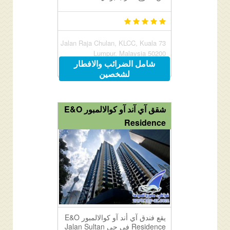
73 Jalan Raja Chulan, KLCC, Kuala
Lumpur, Malaysia 50200
شامل الضرائب والافطار
لشخصين
شقق آي آند آو كوالالمبور E&O
Residence
يقع فندق آي أند آو كوالالمبور E&O
Residence في حي Jalan Sultan