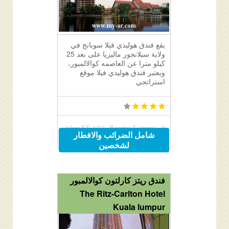
يقع فندق هوليدي فيلا سوبانج في
ولاية سيلانجور ماليزيا على بعد 25
كيلو مترا عن العاصمه كوالالمبور،
ويعتبر فندق هوليدي فيلا موقع
استراتجي
9, Jalan SS 12/1, Bandar Sunway,
شامل الضرائب والافطار
Kuala Lumpur, Malaysia 47500
لشخصين
فندق ريتز كارلتون كوالالمبور
The Ritz-Carlton Hotel
Kuala lumpur