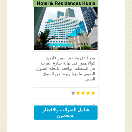
Hotel & Residences Kuala
يقع فندق وشقق سويز قاردن
كوالالمبور في نهاية شارع العرب
في المنطقة الواقعة باتجاة السوق
الصيني ماليزيا ويبعد عن السوق
الصين
117 Jalan Pudu, Bukit Bintang,
شامل الضرائب والافطار
Kuala Lumpur, Malaysia
لشخصين