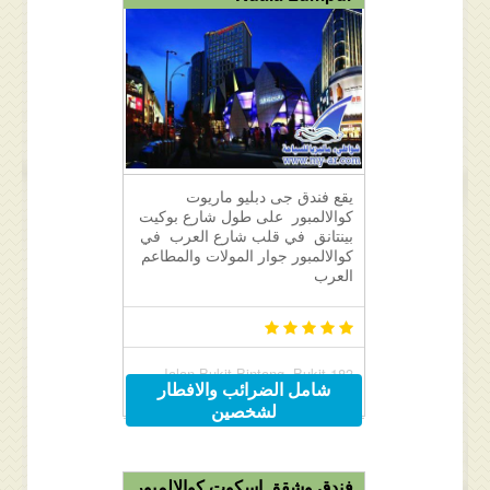
يقع فندق جى دبليو ماريوت
كوالالمبور على طول شارع بوكيت
بينتانق في قلب شارع العرب في
كوالالمبور جوار المولات والمطاعم
العرب
183 Jalan Bukit Bintang, Bukit
شامل الضرائب والافطار
Bintang, Kuala Lumpur, Malaysia
لشخصين
55100
فندق وشقق اسكوت كوالالمبور