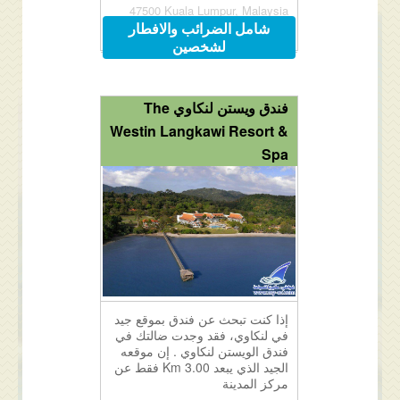
47500 Kuala Lumpur, Malaysia
شامل الضرائب والافطار
لشخصين
فندق ويستن لنكاوي The
Westin Langkawi Resort &
Spa
إذا كنت تبحث عن فندق بموقع جيد
في لنكاوي، فقد وجدت ضالتك في
فندق الويستن لنكاوي . إن موقعه
الجيد الذي يبعد 3.00 Km فقط عن
مركز المدينة