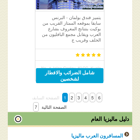
يتميز فندق بولمان - البرنس
سابقا بموقعه الممتاز القريب من
بوكيت بنتنانج المعروف بشارع
العرب ويقابل مجمع البافليون من
الخلف وقريب ج
No. 4 Jalan Conlay, KLCC, Kuala
شامل الضرائب والافطار
Lumpur, Malaysia 50450
لشخصين
6
5
4
3
2
1
الصفحة السابقة
الصفحة التالية
7
دليل ماليزيا العام
المسافرون العرب ماليزيا