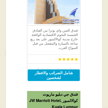
فندق الصن واي بوترا من الفنادق
الخمسة النجوم الاقتصادية الواقعة
خارج مدينة كوالالمبور على بعد ربع
ساعة بالسيارة والمفضل من قبل
السواح العرب
Putra place, 100 Jalan Putra,
شامل الضرائب والافطار
Chowkit / Putra WTC, Kuala
لشخصين
Lumpur, Malaysia
فندق جي دبليو ماريوت
كوالالمبور JW Marriott Hotel,
Kuala Lumpur