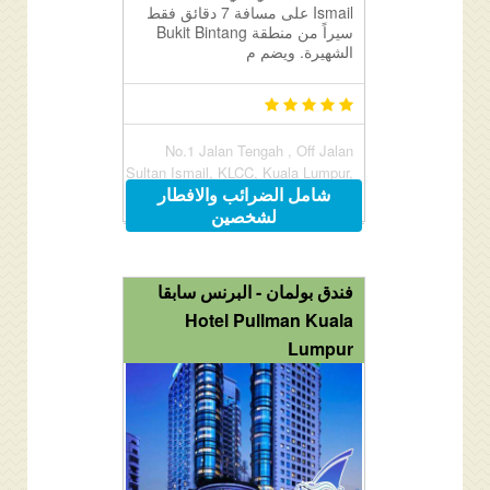
Ismail على مسافة 7 دقائق فقط
سيراً من منطقة Bukit Bintang
الشهيرة. ويضم م
No.1 Jalan Tengah , Off Jalan
Sultan Ismail, KLCC, Kuala Lumpur,
شامل الضرائب والافطار
Malaysia 50450
لشخصين
فندق بولمان - البرنس سابقا
Hotel Pullman Kuala
Lumpur