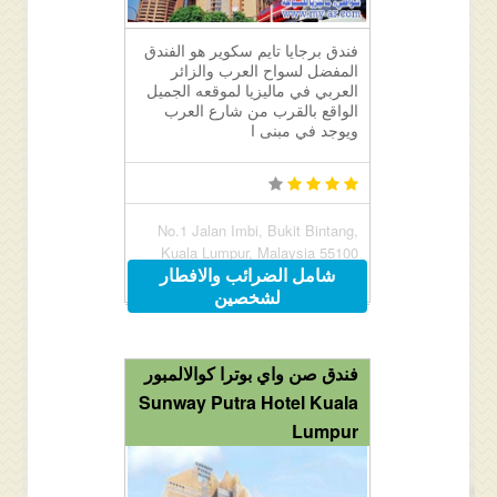
فندق برجايا تايم سكوير هو الفندق
المفضل لسواح العرب والزائر
العربي في ماليزيا لموقعه الجميل
الواقع بالقرب من شارع العرب
ويوجد في مبنى ا
No.1 Jalan Imbi, Bukit Bintang,
Kuala Lumpur, Malaysia 55100
شامل الضرائب والافطار
لشخصين
فندق صن واي بوترا كوالالمبور
Sunway Putra Hotel Kuala
Lumpur