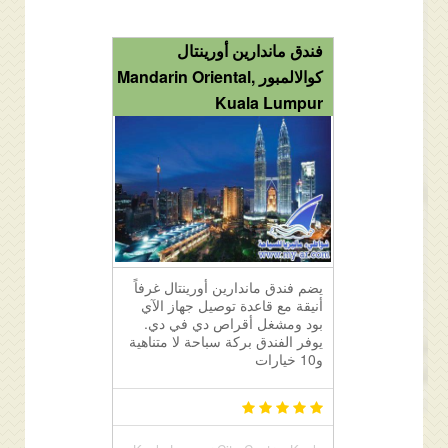
فندق ماندارين أورينتال
كوالالمبور Mandarin Oriental,
Kuala Lumpur
يضم فندق ماندارين أورينتال غرفاً
أنيقة مع قاعدة توصيل جهاز الآي
بود ومشغل أقراص دي في دي.
يوفر الفندق بركة سباحة لا متناهية
و10 خيارات