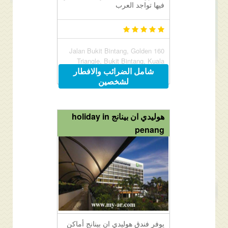
فيها تواجد العرب
160 Jalan Bukit Bintang, Golden
Triangle, Bukit Bintang, Kuala
شامل الضرائب والافطار
Lumpur, Malaysia 55100
لشخصين
هوليدي ان بينانج holiday in
penang
يوفر فندق هوليدي ان بينانج أماكن