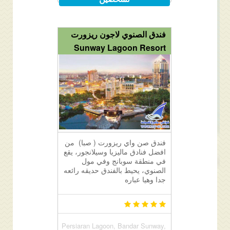
فندق الصنوي لاجون ريزورت
Sunway Lagoon Resort
فندق صن واي ريزورت ( صبا) من
افضل فنادق ماليزيا وسيلانجور، يقع
في منطقة سوبانج وفي مول
الصنوي، يحيط بالفندق حديقه رائعه
جدا وهيا عباره
Persiaran Lagoon, Bandar Sunway,