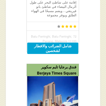
إقامة على شاطئ البحر على طول
الرمال البيضاء في شاطئ باتو
فيرينغي ، ويضم مسبحًا في الهواء
الطلق ويوفر مجموعة
72 Batu Ferringhi, Batu Ferringhi,
Penang, Malaysia 11100
شامل الضرائب والافطار
لشخصين
فندق برجايا تايم سكوير
Berjaya Times Square