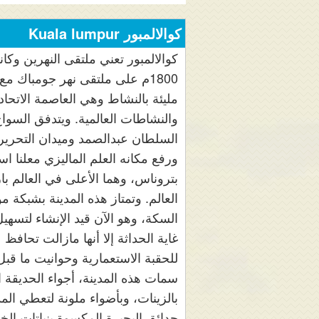
كوالالمبور Kuala lumpur
كوالالمبور تعني ملتقى النهرين و
1800م على ملتقى نهر جومباك مع
مليئة بالنشاط وهي العاصمة الاتحادي
والنشاطات العالمية. ويتدفق السواح
ورفع مكانه العلم الماليزي معلنا است
العالم. وتمتاز هذه المدينة بشبكة 
السكة، وهو الآن قيد الإنشاء لتسه
غاية الحداثة إلا أنها مازالت تحاف
للحقبة الاستعمارية وحوانيت ما قب
سمات هذه المدينة، أجواء الحديقة ا
بالزينات، وبأضواء ملونة لتعطي المدين
حدائق البحيرة المكسوة بنباتات الخ