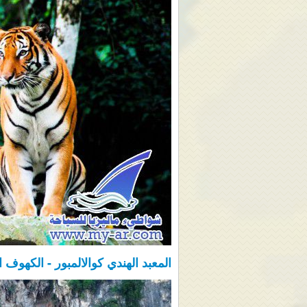
المعبد الهندي كوالالمبور - الكهوف الحجري uala Lumpur