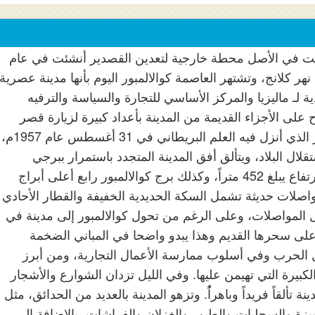
كانت في الأصل محطة خارجية لتعدين القصدير أنشئت في عام
 نهر كلانج، وتشتهر العاصمة كوالالمبور اليوم بأنها مدينة عصرية
ة لـ ماليزيا والمركز الأساسي للتجارة والسياسة والترفيه
 على الأجزاء القديمة من المدينة بأعداد كبيرة لزيارة قصر
السلطان عبدالصمد وميدان التحرير الذي أنزل فيه العلم البريطاني في 31 أغسطس عام 1957م،
قلال البلاد، ويتألق أفق المدينة المتجدد باستمرار ببرجي
بتروناس، وهما الأعلى في العالم بارتفاع يبلغ 452 متراً، وكذلك برج كوالالمبور رابع أعلى أبراج
مواصلات حديثة تشمل السكة الحديدية الخفيفة والقطار الأحادي
يل المواصلات، وعلى الرغم من تحول كوالالمبور إلى مدينة في
ظ على سحرها القديم وهذا يبدو واضحا في المباني الضخمة
ل الحرب وفي أسلوب ممارسة الأعمال التجارية، ومن أبرز
لكبيرة التي تهيمن عليها. وفي الليل تزدان الشوارع والأشجار
ة تألقاً فريداً وباهراًُ. وتزهو المدينة بالعديد من الحدائق، مثل
بيزة والسحليات والطيور والغزلان والفراشات، بالإضافة إلى