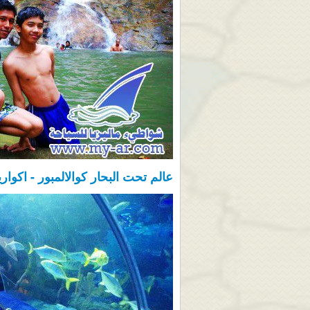
عالم تحت البحار كوالالمبور - اكواريا uaria klcc