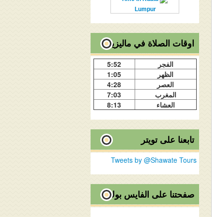
Lumpur
اوقات الصلاة في ماليزيا
الفجر
5:52
الظهر
1:05
العصر
4:28
المغرب
7:03
العشاء
8:13
تابعنا على تويتر
Tweets by @Shawate Tours
صفحتنا على الفايس بوك