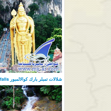
شلالات تمبلر بارك كوالالمبور Templar Park falls