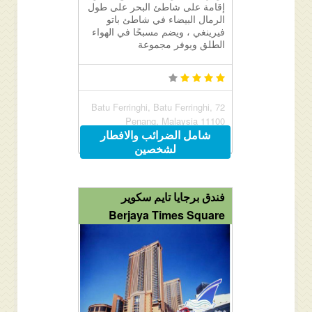
إقامة على شاطئ البحر على طول
الرمال البيضاء في شاطئ باتو
فيرينغي ، ويضم مسبحًا في الهواء
الطلق ويوفر مجموعة
72 Batu Ferringhi, Batu Ferringhi,
Penang, Malaysia 11100
شامل الضرائب والافطار
لشخصين
فندق برجايا تايم سكوير
Berjaya Times Square