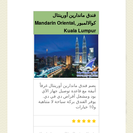
فندق ماندارين أورينتال
كوالالمبور Mandarin Oriental,
Kuala Lumpur
يضم فندق ماندارين أورينتال غرفاً
أنيقة مع قاعدة توصيل جهاز الآي
بود ومشغل أقراص دي في دي.
يوفر الفندق بركة سباحة لا متناهية
و10 خيارات