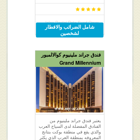
Jalan Pantai Dato Syed Omar ,
شامل الضرائب والافطار
Kuah, Langkawi, Malaysia
لشخصين
فندق جراند ملينيوم كوالالمبور
Grand Millennium
يعتبر فندق جراند ملينيوم من
الفنادق المفضلة لدى السياح العرب
والذي يقع في منطقة بوكت بنتانج
المعروفه بمنطقة العرب الذي يكثر