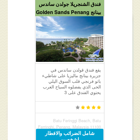
فندق الشنجريلا جولدن ساندس
بينانج Golden Sands Penang
يقع فندق قولدن ساندس في
جزيرة بينانج ماليزيا على شاطيء
باتو فرنجي قلب السوق اليلي
الحى الذي يفضلوه السياح العرب
يحتوي الفندق على 3
Batu Feringgi Beach, Batu
Ferringhi, Penang, Malaysia 11100
شامل الضرائب والافطار
لشخصين