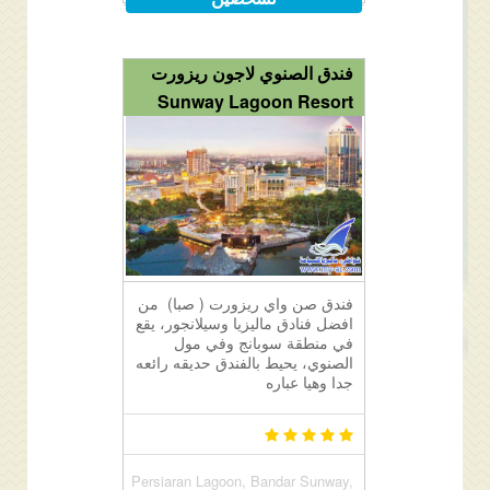
فندق الصنوي لاجون ريزورت
Sunway Lagoon Resort
فندق صن واي ريزورت ( صبا) من
افضل فنادق ماليزيا وسيلانجور، يقع
في منطقة سوبانج وفي مول
الصنوي، يحيط بالفندق حديقه رائعه
جدا وهيا عباره
Persiaran Lagoon, Bandar Sunway,