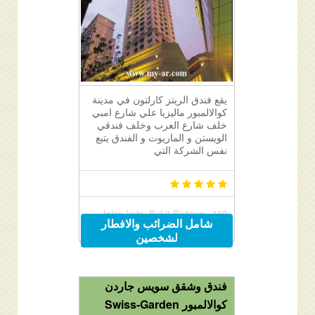
يقع فندق الريتز كارلتون في مدينة
كوالالمبور ماليزيا علي شارع امبي
خلف شارع العرب وخلف فندقي
الويستن و الماريوت و الفندق يتبع
نفس الشركة التي
168, Jalan Imbi, Bukit Bintang,
شامل الضرائب والافطار
Kuala Lumpur, Malaysia 55100
لشخصين
فندق وشقق سويس جاردن
كوالالمبور Swiss-Garden