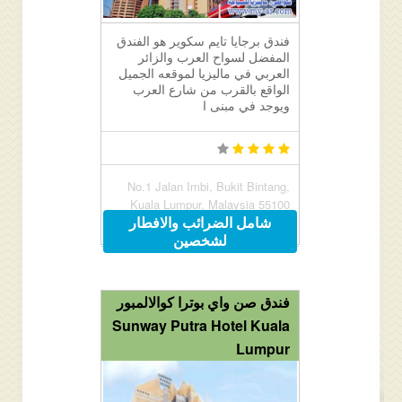
فندق برجايا تايم سكوير هو الفندق
المفضل لسواح العرب والزائر
العربي في ماليزيا لموقعه الجميل
الواقع بالقرب من شارع العرب
ويوجد في مبنى ا
No.1 Jalan Imbi, Bukit Bintang,
Kuala Lumpur, Malaysia 55100
شامل الضرائب والافطار
لشخصين
فندق صن واي بوترا كوالالمبور
Sunway Putra Hotel Kuala
Lumpur