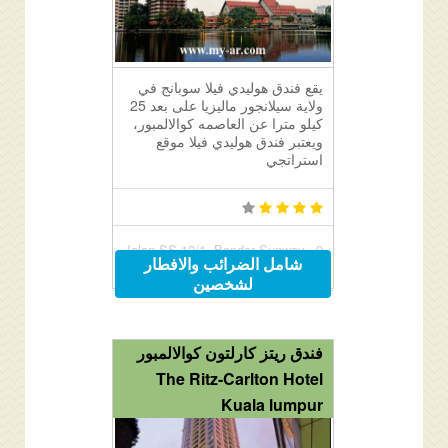
يقع فندق هوليدي فيلا سوبانج في
ولاية سيلانجور ماليزيا على بعد 25
كيلو مترا عن العاصمه كوالالمبور،
ويعتبر فندق هوليدي فيلا موقع
استراتجي
9, Jalan SS 12/1, Bandar Sunway,
شامل الضرائب والافطار
Kuala Lumpur, Malaysia 47500
لشخصين
فندق ريتز كارلتون كوالالمبور
The Ritz-Carlton Hotel
Kuala lumpur