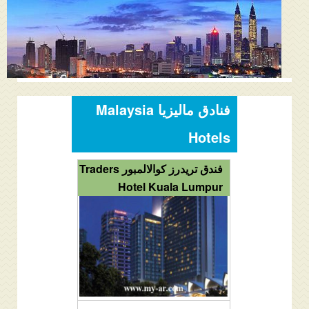
المنتدى
دليل ماليزيا
فنادق ماليزيا
الاماكن السياحية ماليزيا
فنادق ماليزيا Malaysia
عروض السياحة ماليزيا
Hotels
مواصلات ماليزيا
فندق تريدرز كوالالمبور Traders
Hotel Kuala Lumpur
مدن ماليزيا
كيفية الحجز
من نحن