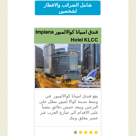
Kuala Lumpur City Centre, Kuala
شامل الضرائب والافطار
Lumpur City Centre, 50088 Kuala
لشخصين
Lumpur, Malaysia
فندق امبيانا كوالالمبور Impiana
Hotel KLCC
يقع فندق امبيانا كوالالمبور في
وسط مدينة كوالا لمبور مطل على
البرجين ويبعد خمس دقائق مشياً
على الاقدام الى شارع العرب عبر
جسر معلق ومك