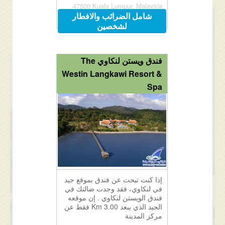
47500 Kuala Lumpur, Malaysia
شامل الضرائب والافطار
لشخصين
فندق ويستن لنكاوي The
Westin Langkawi Resort &
Spa
إذا كنت تبحث عن فندق بموقع جيد
في لنكاوي، فقد وجدت ضالتك في
فندق الويستن لنكاوي . إن موقعه
الجيد الذي يبعد 3.00 Km فقط عن
مركز المدينة