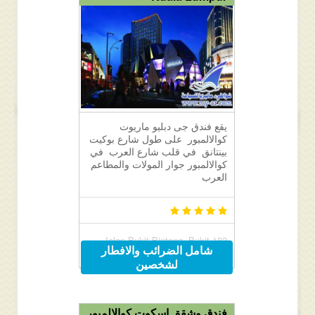
يقع فندق جى دبليو ماريوت
كوالالمبور على طول شارع بوكيت
بينتانق في قلب شارع العرب في
كوالالمبور جوار المولات والمطاعم
العرب
183 Jalan Bukit Bintang, Bukit
شامل الضرائب والافطار
Bintang, Kuala Lumpur, Malaysia
لشخصين
55100
فندق وشقق اسكوت كوالالمبور