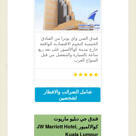
فندق الصن واي بوترا من الفنادق
الخمسة النجوم الاقتصادية الواقعة
خارج مدينة كوالالمبور على بعد ربع
ساعة بالسيارة والمفضل من قبل
السواح العرب
Putra place, 100 Jalan Putra,
شامل الضرائب والافطار
Chowkit / Putra WTC, Kuala
لشخصين
Lumpur, Malaysia
فندق جي دبليو ماريوت
كوالالمبور JW Marriott Hotel,
Kuala Lumpur