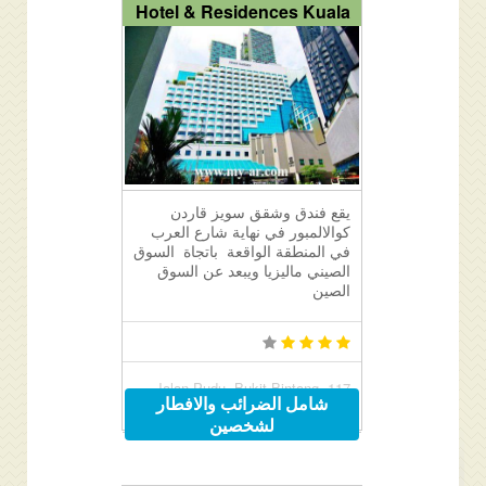
Hotel & Residences Kuala
يقع فندق وشقق سويز قاردن
كوالالمبور في نهاية شارع العرب
في المنطقة الواقعة باتجاة السوق
الصيني ماليزيا ويبعد عن السوق
الصين
117 Jalan Pudu, Bukit Bintang,
شامل الضرائب والافطار
Kuala Lumpur, Malaysia
لشخصين