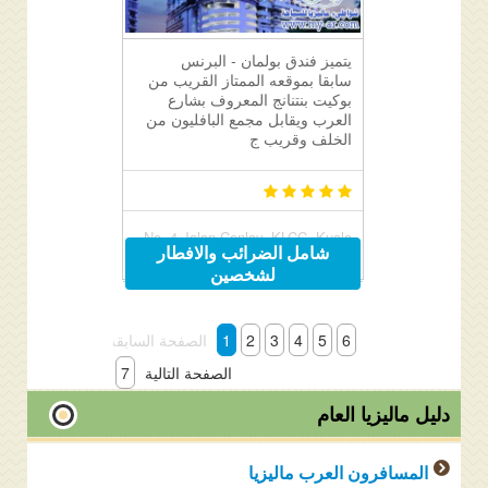
يتميز فندق بولمان - البرنس
سابقا بموقعه الممتاز القريب من
بوكيت بنتنانج المعروف بشارع
العرب ويقابل مجمع البافليون من
الخلف وقريب ج
No. 4 Jalan Conlay, KLCC, Kuala
شامل الضرائب والافطار
Lumpur, Malaysia 50450
لشخصين
6
5
4
3
2
1
الصفحة السابقة
الصفحة التالية
7
دليل ماليزيا العام
المسافرون العرب ماليزيا