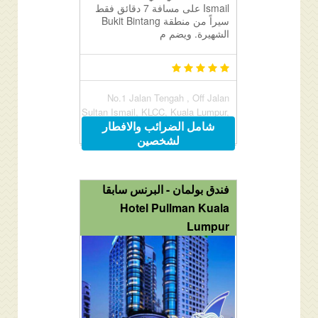
Ismail على مسافة 7 دقائق فقط
سيراً من منطقة Bukit Bintang
الشهيرة. ويضم م
No.1 Jalan Tengah , Off Jalan
Sultan Ismail, KLCC, Kuala Lumpur,
شامل الضرائب والافطار
Malaysia 50450
لشخصين
فندق بولمان - البرنس سابقا
Hotel Pullman Kuala
Lumpur