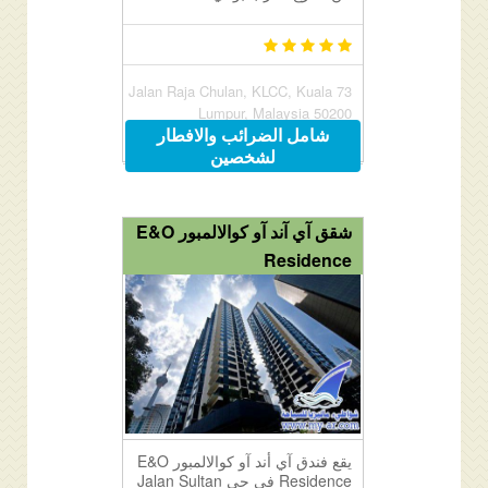
73 Jalan Raja Chulan, KLCC, Kuala
Lumpur, Malaysia 50200
شامل الضرائب والافطار
لشخصين
شقق آي آند آو كوالالمبور E&O
Residence
يقع فندق آي أند آو كوالالمبور E&O
Residence في حي Jalan Sultan