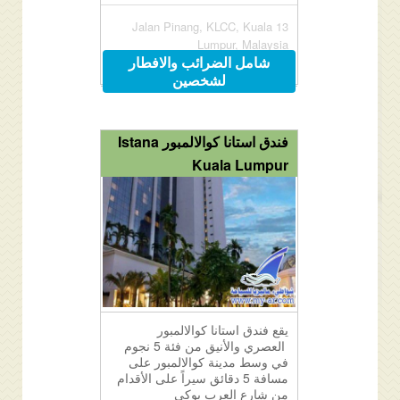
13 Jalan Pinang, KLCC, Kuala
Lumpur, Malaysia
شامل الضرائب والافطار
لشخصين
فندق استانا كوالالمبور Istana
Kuala Lumpur
يقع فندق استانا كوالالمبور
العصري والأنيق من فئة 5 نجوم
في وسط مدينة كوالالمبور على
مسافة 5 دقائق سيراً على الأقدام
من شارع العرب بوكي