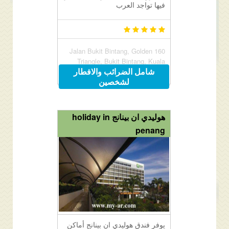
فيها تواجد العرب
160 Jalan Bukit Bintang, Golden
Triangle, Bukit Bintang, Kuala
شامل الضرائب والافطار
Lumpur, Malaysia 55100
لشخصين
هوليدي ان بينانج holiday in
penang
يوفر فندق هوليدي ان بينانج أماكن