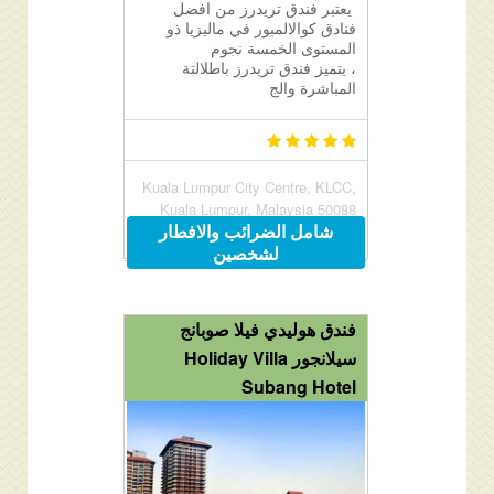
يعتبر فندق تريدرز من افضل
فنادق كوالالمبور في ماليزيا ذو
المستوى الخمسة نجوم
، يتميز فندق تريدرز باطلالتة
المباشرة والج
Kuala Lumpur City Centre, KLCC,
Kuala Lumpur, Malaysia 50088
شامل الضرائب والافطار
لشخصين
فندق هوليدي فيلا صوبانج
سيلانجور Holiday Villa
Subang Hotel