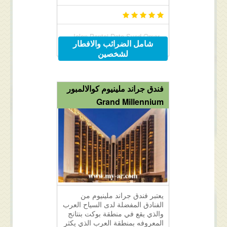
Jalan Pantai Dato Syed Omar ,
شامل الضرائب والافطار
Kuah, Langkawi, Malaysia
لشخصين
فندق جراند ملينيوم كوالالمبور
Grand Millennium
يعتبر فندق جراند ملينيوم من
الفنادق المفضلة لدى السياح العرب
والذي يقع في منطقة بوكت بنتانج
المعروفه بمنطقة العرب الذي يكثر