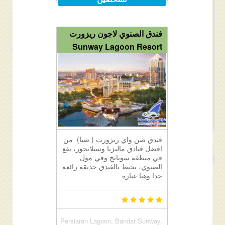
فندق الصنوي لاجون ريزورت
Sunway Lagoon Resort
فندق صن واي ريزورت ( صبا) من
افضل فنادق ماليزيا وسيلانجور، يقع
في منطقة سوبانج وفي مول
الصنوي، يحيط بالفندق حديقه رائعه
جدا وهيا عباره
Persiaran Lagoon, Bandar Sunway,