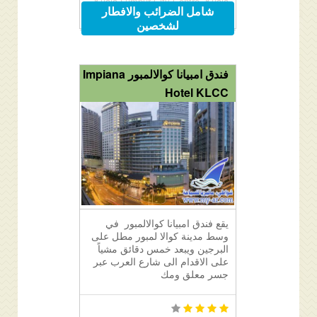
Kuala Lumpur City Centre, Kuala
شامل الضرائب والافطار
Lumpur City Centre, 50088 Kuala
لشخصين
Lumpur, Malaysia
فندق امبيانا كوالالمبور Impiana
Hotel KLCC
يقع فندق امبيانا كوالالمبور في
وسط مدينة كوالا لمبور مطل على
البرجين ويبعد خمس دقائق مشياً
على الاقدام الى شارع العرب عبر
جسر معلق ومك