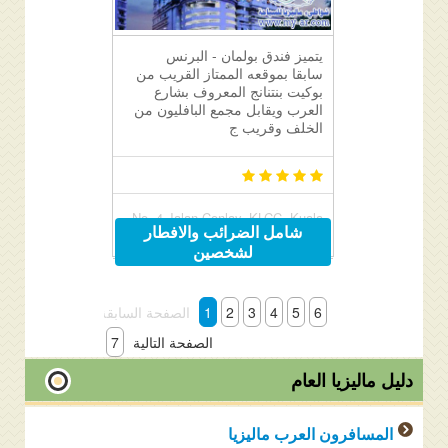
يتميز فندق بولمان - البرنس
سابقا بموقعه الممتاز القريب من
بوكيت بنتنانج المعروف بشارع
العرب ويقابل مجمع البافليون من
الخلف وقريب ج
No. 4 Jalan Conlay, KLCC, Kuala
شامل الضرائب والافطار
Lumpur, Malaysia 50450
لشخصين
6
5
4
3
2
1
الصفحة السابقة
الصفحة التالية
7
دليل ماليزيا العام
المسافرون العرب ماليزيا