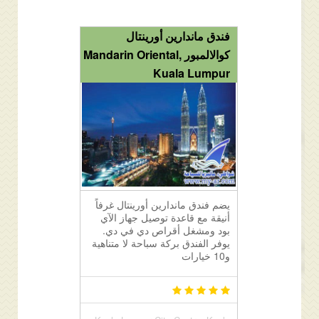
فندق ماندارين أورينتال
كوالالمبور Mandarin Oriental,
Kuala Lumpur
يضم فندق ماندارين أورينتال غرفاً
أنيقة مع قاعدة توصيل جهاز الآي
بود ومشغل أقراص دي في دي.
يوفر الفندق بركة سباحة لا متناهية
و10 خيارات