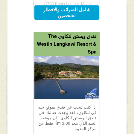
47500 Kuala Lumpur, Malaysia
شامل الضرائب والافطار
لشخصين
فندق ويستن لنكاوي The
Westin Langkawi Resort &
Spa
إذا كنت تبحث عن فندق بموقع جيد
في لنكاوي، فقد وجدت ضالتك في
فندق الويستن لنكاوي . إن موقعه
الجيد الذي يبعد 3.00 Km فقط عن
مركز المدينة