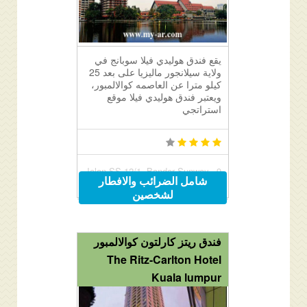
يقع فندق هوليدي فيلا سوبانج في
ولاية سيلانجور ماليزيا على بعد 25
كيلو مترا عن العاصمه كوالالمبور،
ويعتبر فندق هوليدي فيلا موقع
استراتجي
9, Jalan SS 12/1, Bandar Sunway,
شامل الضرائب والافطار
Kuala Lumpur, Malaysia 47500
لشخصين
فندق ريتز كارلتون كوالالمبور
The Ritz-Carlton Hotel
Kuala lumpur