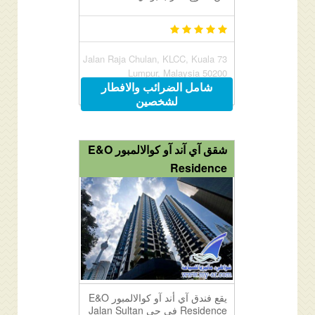
73 Jalan Raja Chulan, KLCC, Kuala
Lumpur, Malaysia 50200
شامل الضرائب والافطار
لشخصين
شقق آي آند آو كوالالمبور E&O
Residence
يقع فندق آي أند آو كوالالمبور E&O
Residence في حي Jalan Sultan