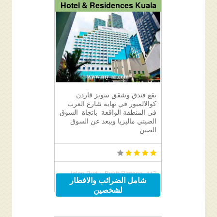
Hotel & Residences Kuala
يقع فندق وشقق سويز قاردن
كوالالمبور في نهاية شارع العرب
في المنطقة الواقعة باتجاة السوق
الصيني ماليزيا ويبعد عن السوق
الصين
117 Jalan Pudu, Bukit Bintang,
شامل الضرائب والافطار
Kuala Lumpur, Malaysia
لشخصين