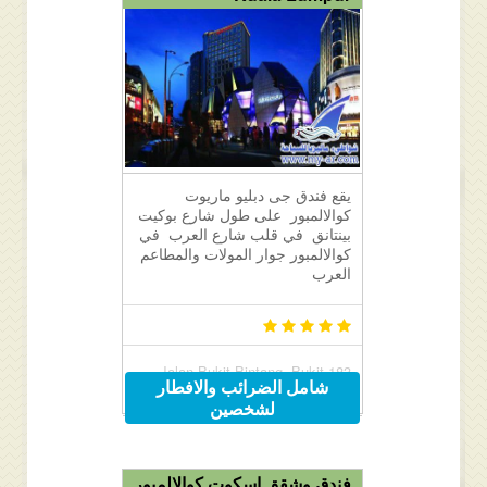
يقع فندق جى دبليو ماريوت
كوالالمبور على طول شارع بوكيت
بينتانق في قلب شارع العرب في
كوالالمبور جوار المولات والمطاعم
العرب
183 Jalan Bukit Bintang, Bukit
شامل الضرائب والافطار
Bintang, Kuala Lumpur, Malaysia
لشخصين
55100
فندق وشقق اسكوت كوالالمبور