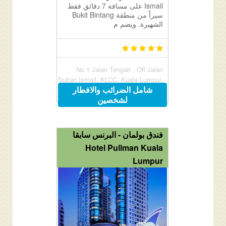
Ismail على مسافة 7 دقائق فقط
سيراً من منطقة Bukit Bintang
الشهيرة. ويضم م
No.1 Jalan Tengah , Off Jalan
Sultan Ismail, KLCC, Kuala Lumpur,
شامل الضرائب والافطار
Malaysia 50450
لشخصين
فندق بولمان - البرنس سابقا
Hotel Pullman Kuala
Lumpur