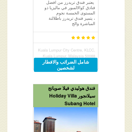
يعتبر فندق تريدرز من افضل
فنادق كوالالمبور في ماليزيا ذو
المستوى الخمسة نجوم
، يتميز فندق تريدرز باطلالتة
المباشرة والج
Kuala Lumpur City Centre, KLCC,
Kuala Lumpur, Malaysia 50088
شامل الضرائب والافطار
لشخصين
فندق هوليدي فيلا صوبانج
سيلانجور Holiday Villa
Subang Hotel