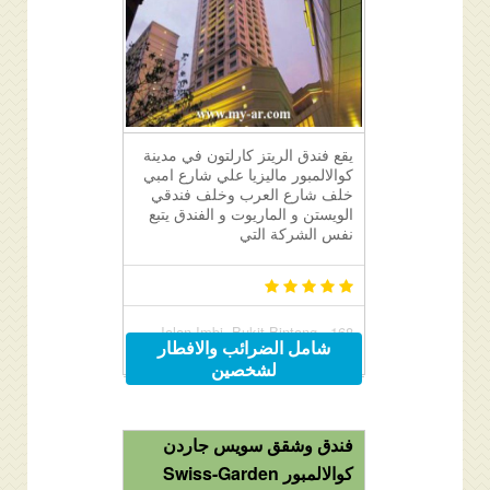
يقع فندق الريتز كارلتون في مدينة
كوالالمبور ماليزيا علي شارع امبي
خلف شارع العرب وخلف فندقي
الويستن و الماريوت و الفندق يتبع
نفس الشركة التي
168, Jalan Imbi, Bukit Bintang,
شامل الضرائب والافطار
Kuala Lumpur, Malaysia 55100
لشخصين
فندق وشقق سويس جاردن
كوالالمبور Swiss-Garden