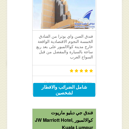
فندق الصن واي بوترا من الفنادق
الخمسة النجوم الاقتصادية الواقعة
خارج مدينة كوالالمبور على بعد ربع
ساعة بالسيارة والمفضل من قبل
السواح العرب
Putra place, 100 Jalan Putra,
شامل الضرائب والافطار
Chowkit / Putra WTC, Kuala
لشخصين
Lumpur, Malaysia
فندق جي دبليو ماريوت
كوالالمبور JW Marriott Hotel,
Kuala Lumpur