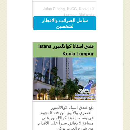
13 Jalan Pinang, KLCC, Kuala
Lumpur, Malaysia
شامل الضرائب والافطار
لشخصين
فندق استانا كوالالمبور Istana
Kuala Lumpur
يقع فندق استانا كوالالمبور
العصري والأنيق من فئة 5 نجوم
في وسط مدينة كوالالمبور على
مسافة 5 دقائق سيراً على الأقدام
من شارع العرب بوكي