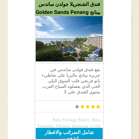
فندق الشنجريلا جولدن ساندس
بينانج Golden Sands Penang
يقع فندق قولدن ساندس في
جزيرة بينانج ماليزيا على شاطيء
باتو فرنجي قلب السوق اليلي
الحى الذي يفضلوه السياح العرب
يحتوي الفندق على 3
Batu Feringgi Beach, Batu
Ferringhi, Penang, Malaysia 11100
شامل الضرائب والافطار
لشخصين