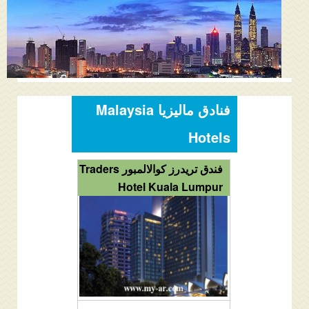
المنتدى
دليل ماليزيا
فنادق ماليزيا
الاماكن السياحية ماليزيا
فنادق ماليزيا Malaysia
عروض السياحة ماليزيا
Hotels
مواصلات ماليزيا
فندق تريدرز كوالالمبور Traders
Hotel Kuala Lumpur
مدن ماليزيا
كيفية الحجز
من نحن