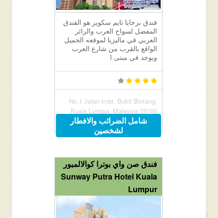
فندق برجايا تايم سكوير هو الفندق
المفضل لسواح العرب والزائر
العربي في ماليزيا لموقعه الجميل
الواقع بالقرب من شارع العرب
ويوجد في مبنى ا
No.1 Jalan Imbi, Bukit Bintang,
Kuala Lumpur, Malaysia 55100
شامل الضرائب والافطار
لشخصين
فندق صن واي بوترا كوالالمبور
Sunway Putra Hotel Kuala
Lumpur