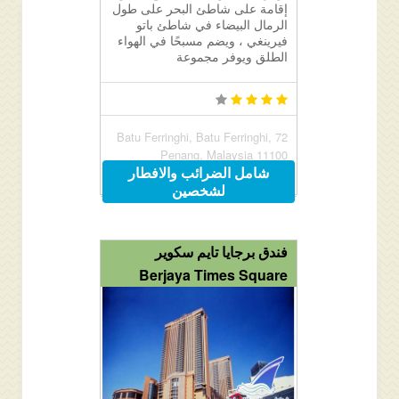
إقامة على شاطئ البحر على طول
الرمال البيضاء في شاطئ باتو
فيرينغي ، ويضم مسبحًا في الهواء
الطلق ويوفر مجموعة
72 Batu Ferringhi, Batu Ferringhi,
Penang, Malaysia 11100
شامل الضرائب والافطار
لشخصين
فندق برجايا تايم سكوير
Berjaya Times Square