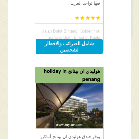
فيها تواجد العرب
160 Jalan Bukit Bintang, Golden
Triangle, Bukit Bintang, Kuala
شامل الضرائب والافطار
Lumpur, Malaysia 55100
لشخصين
هوليدي ان بينانج holiday in
penang
يوفر فندق هوليدي ان بينانج أماكن