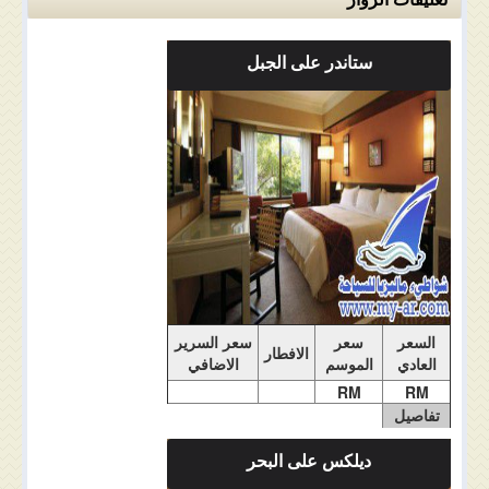
ستاندر على الجبل
ملاحضات الغرفة
السعر
سعر
سعر السرير
الافطار
العادي
الموسم
الاضافي
RM
RM
تفاصيل
الغرفة
ديلكس على البحر