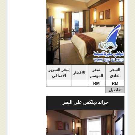
ملاحضات الغرفة
السعر
سعر
سعر السرير
الافطار
العادي
الموسم
الاضافي
RM
RM
تفاصيل
الغرفة
جراند ديلكس على البحر
ملاحضات الغرفة