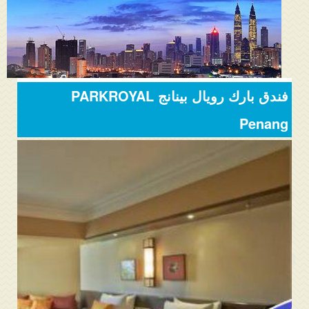
المنتدى
دليل ماليزيا
فنادق ماليزيا
فندق بارك رويال بينانج PARKROYAL
الاماكن السياحية ماليزيا
Penang
عروض السياحة ماليزيا
مواصلات ماليزيا
مدن ماليزيا
كيفية الحجز
من نحن