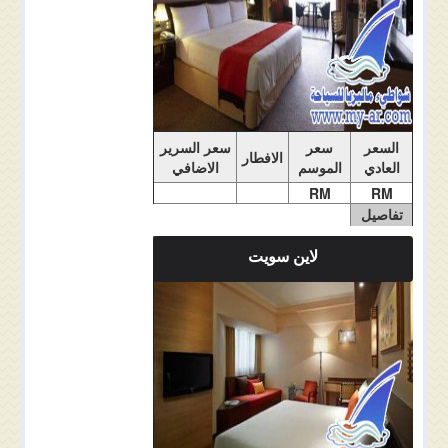
السعر
سعر
سعر السرير
الافطار
العادي
الموسم
الاضافي
RM
RM
تفاصيل
الغرفة
لاين سويت
ملاحضات الغرفة