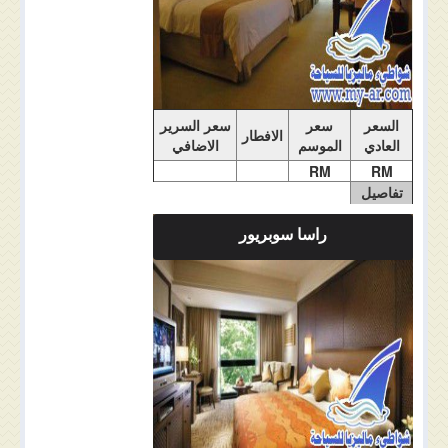
السعر
سعر
سعر السرير
الافطار
العادي
الموسم
الاضافي
RM
RM
تفاصيل
الغرفة
راسا سوبريور
ملاحضات الغرفة