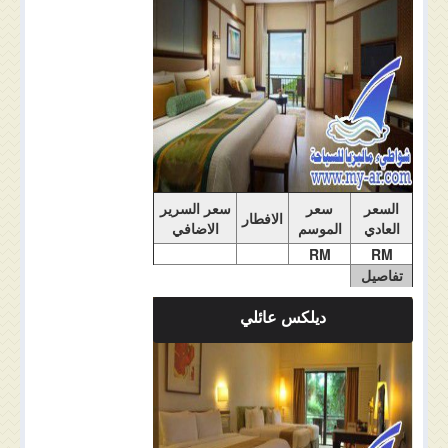
السعر
سعر
سعر السرير
الافطار
العادي
الموسم
الاضافي
RM
RM
تفاصيل
الغرفة
ديلكس عائلي
ملاحضات الغرفة