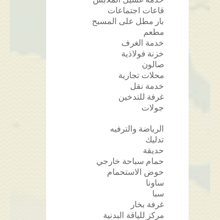
خدمة غسيل الملابس
قاعات اجتماعات
بار مطل على المسبح
مطعم
خدمة الغرف
خزنة فولاذية
صالون
محلات تجارية
خدمة نقل
غرفة للتدخين
جولات
الرياضة والترفيه
تدليك
حديقة
حمام سباحة خارجي
حوض الاستحمام
ساونا
سبا
غرفة بخار
مركز للياقة البدنية