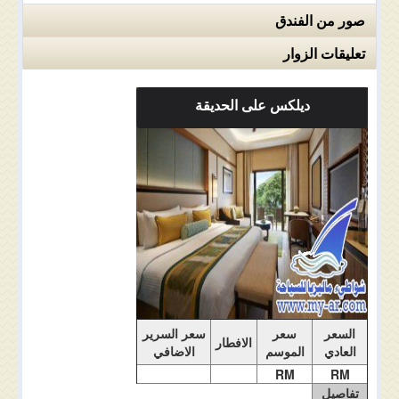
صور من الفندق
تعليقات الزوار
ديلكس على الحديقة
ملاحضات الغرفة
السعر
سعر
سعر السرير
الافطار
العادي
الموسم
الاضافي
RM
RM
تفاصيل