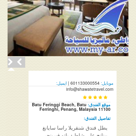
موبايل:
601133000554 |
ايميل:
info@shawatetravel.com
موقع الفندق:
Batu Feringgi Beach, Batu
Ferringhi, Penang, Malaysia 11100
تفاصيل الفندق:
يطل فندق شنقريلا راسا سايانغ
بينانج على شاطئ باتو فيرينجي ،