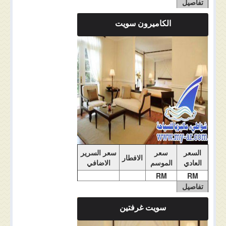
تفاصيل
الغرفة
الكاميرون سويت
ملاحضات الغرفة
السعر
سعر
سعر السرير
الافطار
العادي
الموسم
الاضافي
RM
RM
تفاصيل
الغرفة
سويت غرفتين