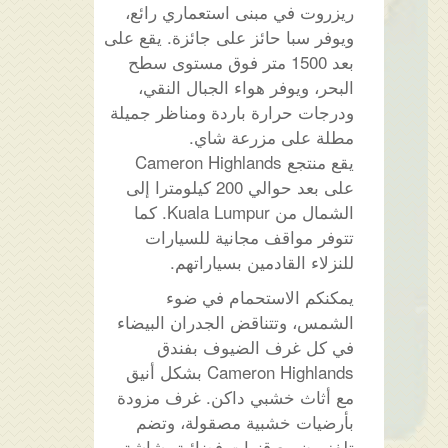
ريزروت في مبنى استعماري رائع،
ويوفر سبا حائز على جائزة. يقع على
بعد 1500 متر فوق مستوى سطح
البحر، ويوفر هواء الجبال النقي،
ودرجات حرارة باردة ومناظر جميلة
مطلة على مزرعة شاي.
يقع منتجع Cameron Highlands
على بعد حوالي 200 كيلومترا إلى
الشمال من Kuala Lumpur. كما
تتوفر مواقف مجانية للسيارات
للنزلاء القادمين بسياراتهم.
يمكنكم الاستحمام في ضوء
الشمس، وتتناقض الجدران البيضاء
في كل غرف الضيوف بفندق
Cameron Highlands بشكل أنيق
مع أثاث خشبي داكن. غرف مزودة
بأرضيات خشبية مصقولة، وتضم
تلفزيون مع قنوات فضائية بشاشة