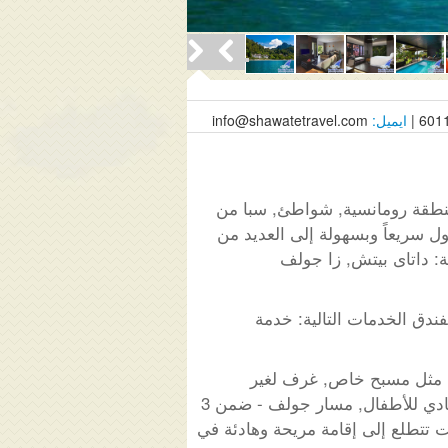
6011
ايميل:
info@shawatetravel.com
 منطقة رومانسية, شواطئ, سبا من
ة، يسمح للنزلاء بالوصول سريعاً وبسهولة إلى العديد من
نة: داتاى بيتش, زا جولف
فندق الخدمات التالية: خدمة
الألفة.خدمات عصرية مثل مسبح خاص, غرف لغير
المدخنين, شرفة/ تراس, دش و بانيو منفصل, ستائر التعتيم موجودة في بعض الغرف المختارة. إن نادي للأطفال, مسار جولف - ضمن 3
ت تتطلع إلى إقامة مريحة وهادئة في