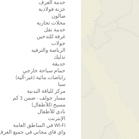
خدمة الغرف
خزنة فولاذية
صالون
محلات تجارية
خدمة نقل
غرفة للتدخين
جولات
الرياضة والترفيه
تدليك
حديقة
حمام سباحة خارجي
راياضات مائية (غير-آلية)
سبا
مركز للياقة البدنية
مسار جولف - ضمن 3 كم
مسبح (للأطفال)
نادي للأطفال
الإنترنت
Wi-Fi في المناطق العامة
واي فاي مجاني في جميع الغرف