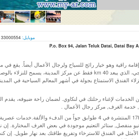
موبايل:
33000554 |
P.o. Box 94, Jalan Teluk Datai, Datai Bay 
امة راقية وهو خيار رائج للسياح ولرجال الأعمال أيضاً. يقع في
لنكاوي. إن موقع الفندق الاستراتيجي، الذي يبعد 40 km فقط عن مركز المدين
زلاء الفندق الاستمتاع بجولة في أشهر المعالم السياحية في المدي
من الخدمات لإغناء رحلتك في لنكاوي. لضمان راحة ضيوفه، يقدم ال
, خدمة الغرف, مركز رجال الأعمال .
تعكس غرف الفندق البالغ عددها 178 المنتشرة في 4 طوابق جواً من الدفء و
الأمثل في الفندق للاسترخاء وتفريغ طاقتك بعد نهار طويل. إن كن