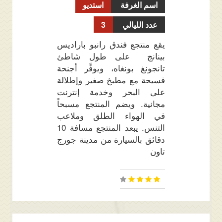
اسم الغرفة
استديو
عدد الليالي
3
يقع منتجع فندق رانبو باراديس
بينانج على طول شاطئ
تانجونغ بونغاه، ويوفِّر أجنحة
فسيحة مع مطبخ صغير وإطلالة
على البحر وخدمة إنترنت
مجانية. ويضم المنتجع مسبحاً
في الهواء الطلق وملاعب
التنس. يبعد المنتجع مسافة 10
دقائق بالسيارة من مدينة جورج
تاون