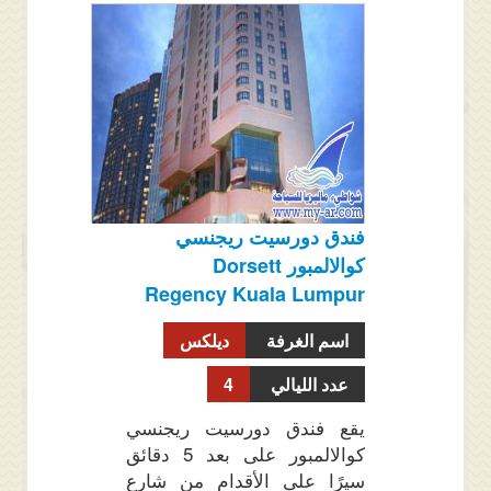
فندق دورسيت ريجنسي
كوالالمبور Dorsett
Regency Kuala Lumpur
اسم الغرفة
ديلكس
عدد الليالي
4
يقع فندق دورسيت ريجنسي
كوالالمبور على بعد 5 دقائق
سيرًا على الأقدام من شارع