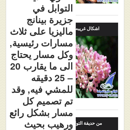
التوابل في
جزيرة بينانج
ماليزيا على ثلاث
اشكال غريبه بالصور
مسارات رئيسية,
وكل مسار يحتاج
الى ما يقارب 20
– 25 دقيقه
للمشي فيه, وقد
تم تصميم كل
مسار بشكل رائع
ورهيب بحيث
من حديقة التوابل بينانق