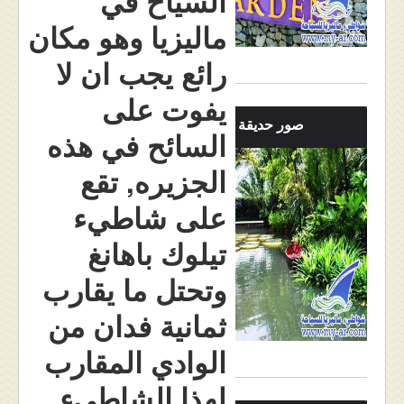
السياح في
ماليزيا وهو مكان
رائع يجب ان لا
يفوت على
صور حديقة التوابل
السائح في هذه
الجزيره, تقع
على شاطيء
تيلوك باهانغ
وتحتل ما يقارب
ثمانية فدان من
الوادي المقارب
لهذا الشاطيء.