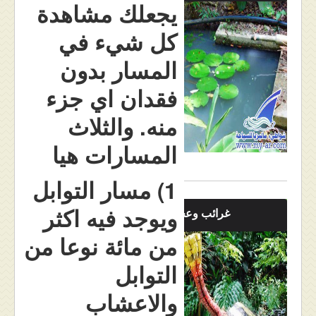
يجعلك مشاهدة
كل شيء في
المسار بدون
فقدان اي جزء
منه. والثلاث
المسارات هيا
1) مسار التوابل
ويوجد فيه اكثر
غرائب وعجائب
من مائة نوعا من
التوابل
والاعشاب