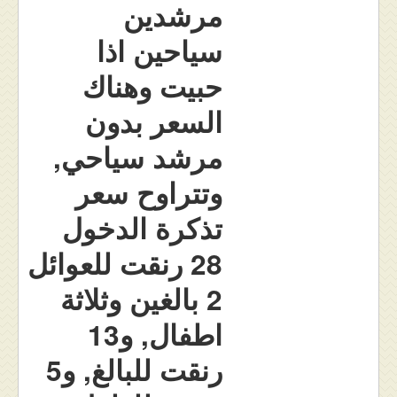
مرشدين
سياحين اذا
حبيت وهناك
السعر بدون
مرشد سياحي,
وتتراوح سعر
تذكرة الدخول
28 رنقت للعوائل
2 بالغين وثلاثة
اطفال, و13
رنقت للبالغ, و5