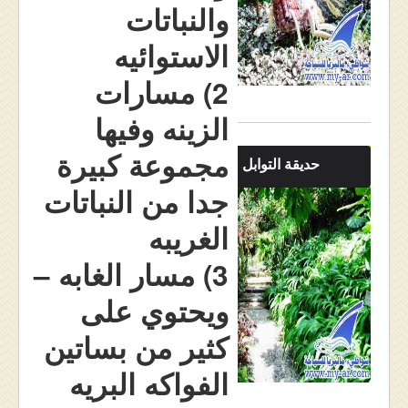
والنباتات
الاستوائيه
2) مسارات
الزينه وفيها
مجموعة كبيرة
حديقة التوابل في بينانج
جدا من النباتات
الغريبه
3) مسار الغابه –
ويحتوي على
كثير من بساتين
الفواكه البريه