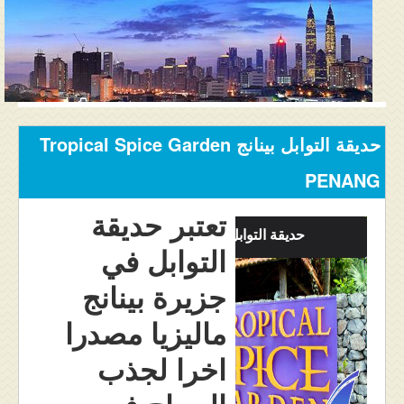
المنتدى
دليل ماليزيا
فنادق ماليزيا
الاماكن السياحية ماليزيا
حديقة التوابل بينانج Tropical Spice Garden
عروض السياحة ماليزيا
PENANG
مواصلات ماليزيا
تعتبر حديقة
حديقة التوابل بينانج
التوابل في
مدن ماليزيا
جزيرة بينانج
كيفية الحجز
ماليزيا مصدرا
من نحن
اخرا لجذب