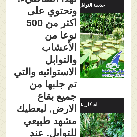
حديقة التوابل بالصور
وتحتوي على
اكثر من 500
نوعا من
الأعشاب
والتوابل
الاستوائيه والتي
تم جلبها من
جميع بقاع
اشكال غريبه
الارض, ليعطيك
مشهد طبيعي
للتوابل. عند