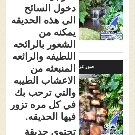
دخول السائح
الى هذه الحديقه
يمكنه من
الشعور بالرائحه
اللطيفه والرائعه
المنبعثه من
صور غريبه
الاعشاب الطيبه
والتي ترحب بك
في كل مره تزور
فيها الحديقه.
تحتوي حديقة