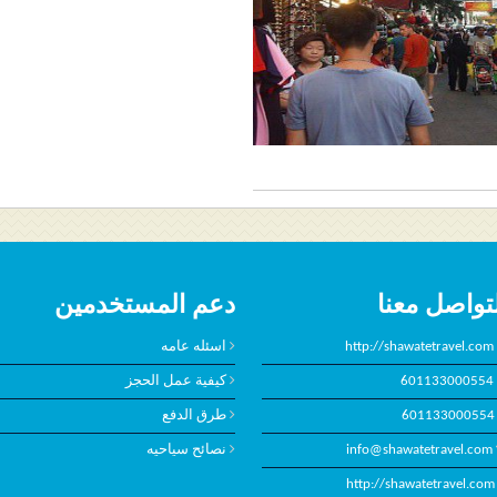
تواصل معنا
دعم المستخدمين
http://shawatetravel.com
اسئله عامه
601133000554
كيفية عمل الحجز
601133000554
طرق الدفع
info@shawatetravel.com
نصائح سياحيه
http://shawatetravel.com