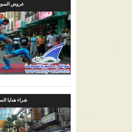
عروض السوق
شراء هدايا ال