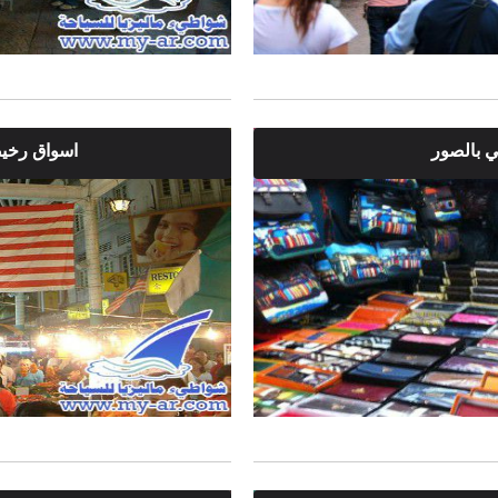
ي بالصور
اسواق رخيص