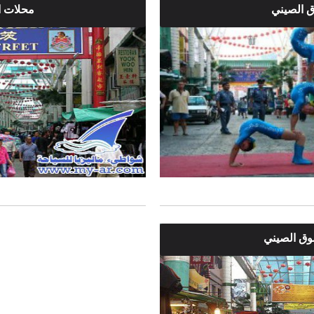
 الصيني
محلات ا
سوق الصيني