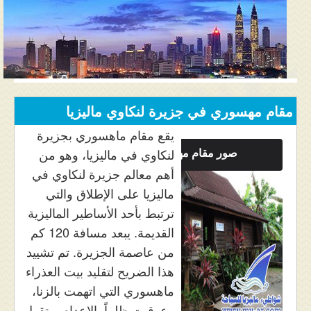
المنتدى
دليل ماليزيا
فنادق ماليزيا
الاماكن السياحية ماليزيا
مقام مهسوري في جزيرة لنكاوي ماليزيا
عروض السياحة ماليزيا
يقع مقام ماهسوري بجزيرة
صور مقام مهسوري
لنكاوي في ماليزيا، وهو من
مواصلات ماليزيا
أهم معالم جزيرة لنكاوي في
ماليزيا على الإطلاق والتي
مدن ماليزيا
ترتبط بأحد الأساطير الماليزية
كيفية الحجز
القديمة. يبعد مسافة 120 كم
من عاصمة الجزيرة. تم تشييد
من نحن
هذا الضريح لتقليد بيت العذراء
ماهسوري التي اتهمت بالزنا،
وعوقبت ظلماً بالإعدام. وتقول