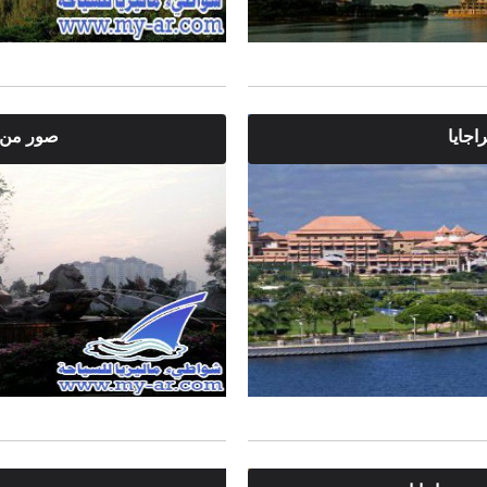
اجايا
صور من م