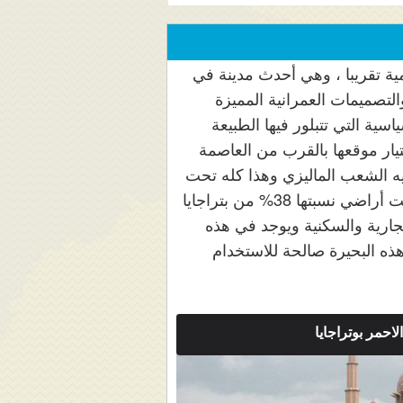
مية تقريبا ، وهي أحدث مدينة في
التصميمات العمرانية المميزة
سية التي تتبلور فيها الطبيعة
يار موقعها بالقرب من العاصمة
يه الشعب الماليزي وهذا كله تحت
إشراف صارم ومخلص من قبل تنكو عبد الرحمن بوتر الحاج أو رئيس الوزراء ل ماليزيا وقد خصصت أراضي نسبتها 38% من بتراجايا
تجارية والسكنية ويوجد في هذه
هذه البحيرة صالحة للاستخدام
احمر بوتراجايا