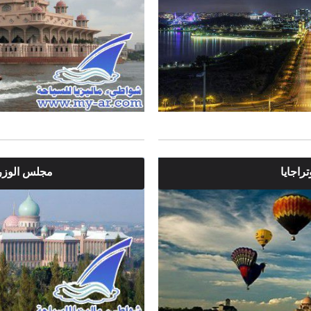
راجايا
مجلس الوزراء