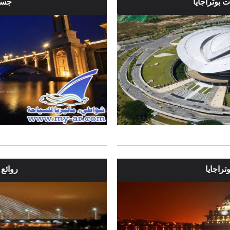
 بوتراجايا
جسر 
تراجايا
روائع ب