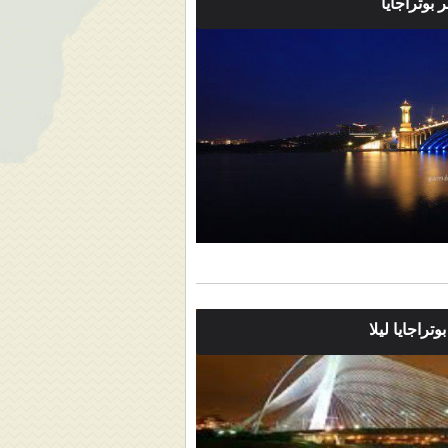
بوتراجايا
وتراجايا ليلا