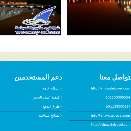
تواصل معنا
دعم المستخدمين
http://shawatetravel.com
اسئله عامه
601133000554
كيفية عمل الحجز
601133000554
طرق الدفع
info@shawatetravel.com
نصائح سياحيه
http://shawatetravel.com