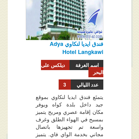
فندق ايديا لنكاوي Adya
Hotel Langkawi
اسم الغرفة
ديلكس على
البحر
عدد الليالي
3
يتمتَع فندق ايديا لنكاوي بموقع
جيد داخل بلدة كواه ويوفر
مكان إقامة عصري ومريح يتميز
بمسبح في الهواء الطلق وغرف
واسعة تم تجهيزها باتصال
مجاني بخدمة الواي فاي. يتميز