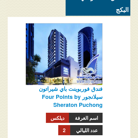
البكج
فندق فوربوينت باي شيراتون
سيلانجور Four Points by
Sheraton Puchong
اسم الغرفة
ديلكس
عدد الليالي
2