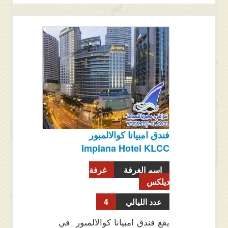
فندق امبيانا كوالالمبور
Impiana Hotel KLCC
اسم الغرفة
غرفة
ديلكس
عدد الليالي
4
يقع فندق امبيانا كوالالمبور في