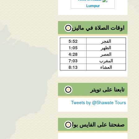
Lumpur
اوقات الصلاة في ماليزيا
الفجر
5:52
الظهر
1:05
العصر
4:28
المغرب
7:03
العشاء
8:13
تابعنا على تويتر
Tweets by @Shawate Tours
صفحتنا على الفايس بوك