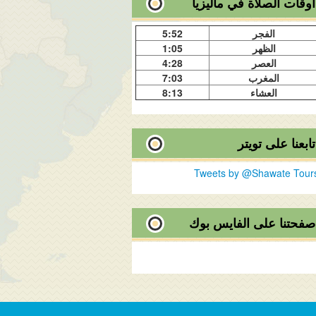
اوقات الصلاة في ماليزيا
الفجر
5:52
الظهر
1:05
العصر
4:28
المغرب
7:03
العشاء
8:13
تابعنا على تويتر
Tweets by @Shawate Tour
صفحتنا على الفايس بوك